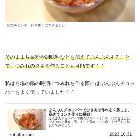
鶏肉をミンチ（ひき肉）にできました！
そのまま片栗粉や調味料などを加えてぶんぶんすること
で、つみれのタネを作ることも可能です＾＾
私は冬場の鍋の時期につみれを作る際にはぶんぶんチョッ
パーをよく使っていました＾＾
ぶんぶんチョッパーでひき肉は作れる？豚こま、
鶏肉でミンチ作りに挑戦！
ぶんぶんチョッパーで肉をひき肉（ミンチ）にすることは
できるの？豚肉（豚こま）と鶏肉（もも肉）を使用して検
証してみました！
2023.10.31
katto05.com