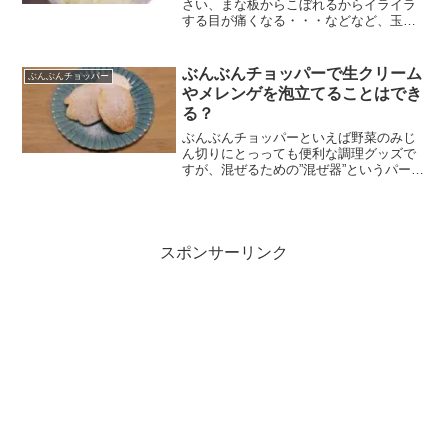
さい、まな板からこぼれるからイライラ
する目が痛くなる・・・などなど、玉ね
ぎのみじん切りが億劫だと思っている
方、多いのではないでしょうか。今回
は、玉ねぎのみじん切りが手軽になる、
ぶんぶんチョッパーで生クリーム
ぶんぶんチョッパー
おすすめの商品をご紹介します...
やメレンゲを泡立てることはでき
る？
ぶんぶんチョッパーといえば野菜のみじ
ん切りにとっっても便利な調理グッズで
すが、混ぜるための”混ぜ器”というパーツ
がついている商品があります。この混ぜ
器は基本的には材料を混ぜあわせるため
についているものですが、泡だて器の代
わりに生クリームやメ...
スポンサーリンク