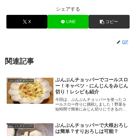
シェアする
X
LINE
コピー
GP
関連記事
ぶんぶんチョッパーでコールスロ
ぶんぶんチョッパー
ー！キャベツ・にんじんをみじん
切り！レシピも紹介
今回は、ぶんぶんチョッパーを使ったコ
ールスロー作りに挑戦しました！野菜を
短時間で簡単にみじん切りにできるの
で、色々な料理の下準備に活用できま
す。■コールスローのレシピ・キャベツ：
1/4玉・にんじん：1/2本・塩もみ用の
ぶんぶんチョッパーで大根おろし
ぶんぶんチョッパー
塩：小さじ1/2・砂糖...
は簡単？すりおろしは可能？