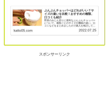
ぶんぶんチョッパーはどれがいい？サ
イズの違いを比較！おすすめの種類、
口コミも紹介
野菜のみじん切りに便利なぶんぶんチョッパー
について、種類ごとのサイズや機能の違い、口
コミなどをまとめましたので購入を検討してい
る方の参考になれば幸いです＾＾■ぶんぶんチ
2022.07.25
katto05.com
ョッパーは色々な料理で大活躍！＞＞ ぶんぶん
チョッパーでお好み焼き！長芋...
スポンサーリンク