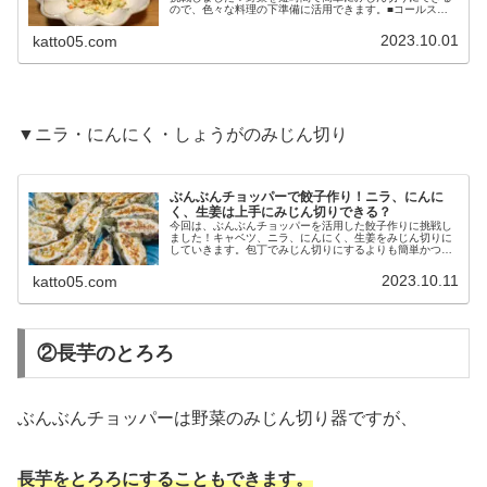
ので、色々な料理の下準備に活用できます。■コールスロ
ーのレシピ・キャベツ：1/4玉・にんじん：1/2本・塩もみ
用の塩：小さじ1/2・砂糖...
2023.10.01
katto05.com
▼ニラ・にんにく・しょうがのみじん切り
ぶんぶんチョッパーで餃子作り！ニラ、にんに
く、生姜は上手にみじん切りできる？
今回は、ぶんぶんチョッパーを活用した餃子作りに挑戦し
ました！キャベツ、ニラ、にんにく、生姜をみじん切りに
していきます。包丁でみじん切りにするよりも簡単かつ時
短に役立つのでしょうか？(function(b,c,f,g,a,d,e){b.Mos...
2023.10.11
katto05.com
②長芋のとろろ
ぶんぶんチョッパーは野菜のみじん切り器ですが、
長芋をとろろにすることもできます。