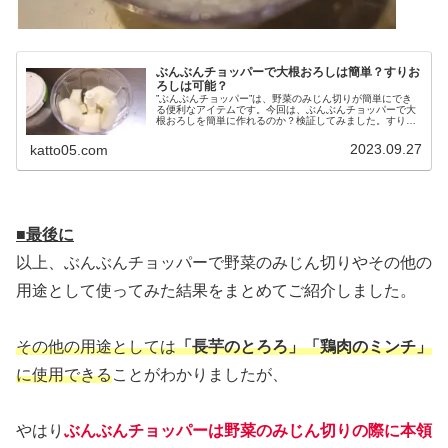
ぶんぶんチョッパーで大根おろしは簡単？すりお
ろしは可能？
”ぶんぶんチョッパー”は、野菜のみじん切りが簡単にでき
る便利なアイテムです。今回は、ぶんぶんチョッパーで大
根おろしを簡単に作れるのか？検証してみました。すりお
ろしはみじん切りよりもさらに細かくする作業が必要とな
りますが、単に時間をかけるだけ...
2023.09.27
katto05.com
■最後に
以上、ぶんぶんチョッパーで野菜のみじん切りやその他の
用途として使ってみた結果をまとめてご紹介しました。
その他の用途としては
「長芋のとろろ」「鶏肉のミンチ」
に使用できる
ことがわかりましたが、
やはり
ぶんぶんチョッパーは野菜のみじん切りの際に本領