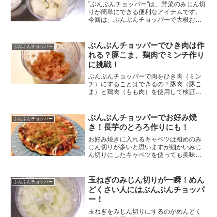
”ぶんぶんチョッパー”は、野菜のみじん切
りが簡単にできる便利なアイテムです。
今回は、ぶんぶんチョッパーで大根おろ
しを簡単に作れるのか？検証してみまし
た。すりおろしはみじん切りよりもさら
に細かくする作業が必要となりますが、
ぶんぶんチョッパーでひき肉は作
ぶんぶんチョッパー
単に時間をかけるだけ...
れる？豚こま、鶏肉でミンチ作り
に挑戦！
ぶんぶんチョッパーで肉をひき肉（ミン
チ）にすることはできるの？豚肉（豚こ
ま）と鶏肉（もも肉）を使用して検証し
てみました！
ぶんぶんチョッパーでお好み焼
ぶんぶんチョッパー
き！長芋のとろろ作りにも！
お好み焼きに入れるキャベツは粗めのみ
じん切りが多いと思いますが細かいみじ
ん切りにしたキャベツを使っても美味し
くできます！粗めのみじん切りキャベツ
を入れたお好み焼きは、シャキッと感の
残った食感であるのに対し、細かいみじ
玉ねぎのみじん切りが一瞬！めん
ぶんぶんチョッパー
ん切りキャベツを入れたお...
どくさい人にはぶんぶんチョッパ
ー！
玉ねぎをみじん切りにするのがめんどく