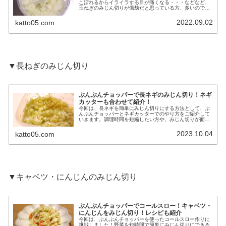
こぼれるからイライラする目が痛くなる・・・などなど、
玉ねぎのみじん切りが億劫だと思っている方、多いのでは
ないでしょうか。今回は、玉ねぎのみじん切りが手軽にな
る、おすすめの商品をご紹介します...
2022.09.02
katto05.com
▼長ねぎのみじん切り
ぶんぶんチョッパーで長ネギのみじん切り！ネギ
カッターも合わせて紹介！
今回は、長ネギを簡単にみじん切りにする方法として、ぶ
んぶんチョッパーとネギカッターでのやり方をご紹介して
いきます。調理時間を短縮したい方や、みじん切りが面倒
な方にはおすすめの方法ですので参考にしてくださいね！
ネギ塩だれ作りにもおすすめですよ...
2023.10.04
katto05.com
▼キャベツ・にんじんのみじん切り
ぶんぶんチョッパーでコールスロー！キャベツ・
にんじんをみじん切り！レシピも紹介
今回は、ぶんぶんチョッパーを使ったコールスロー作りに
挑戦しました！野菜を短時間で簡単にみじん切りにできる