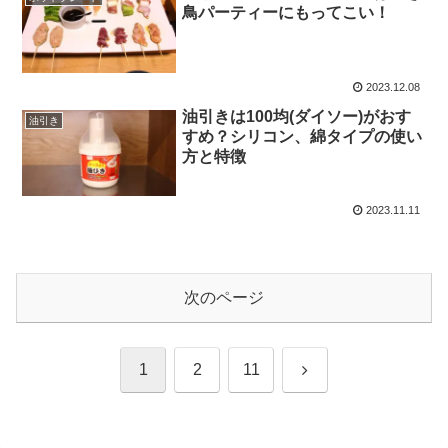
鳥パーティーにもってこい！
2023.12.08
油引きは100均(ダイソー)がおす
油引き
すめ？シリコン、綿タイプの使い
方と特徴
2023.11.11
次のページ
次
1
2
11
へ