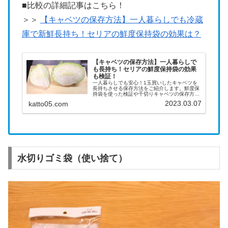
■比較の詳細記事はこちら！
＞＞
【キャベツの保存方法】一人暮らしでも冷蔵
庫で新鮮長持ち！セリアの鮮度保持袋の効果は？
【キャベツの保存方法】一人暮らしで
も長持ち！セリアの鮮度保持袋の効果
も検証！
一人暮らしでも安心！1玉買いしたキャベツを
長持ちさせる保存方法をご紹介します。鮮度保
持袋を使った検証や千切りキャベツの保存方法
もご紹介していますので、参考にしてください
2023.03.07
katto05.com
ね！
水切りゴミ袋（使い捨て）