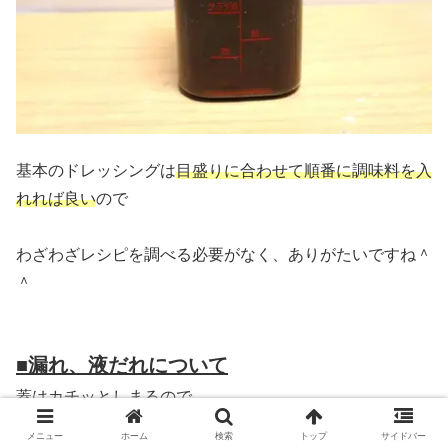
基本のドレッシングは
目盛りに合わせて順番に調味料を入
れれば良い
ので
わざわざレシピを調べる必要がなく、ありがたいですね＾
＾
■漏れ、液だれについて
蓋はカチッとしまるので、
メニュー
ホーム
検索
トップ
サイドバー