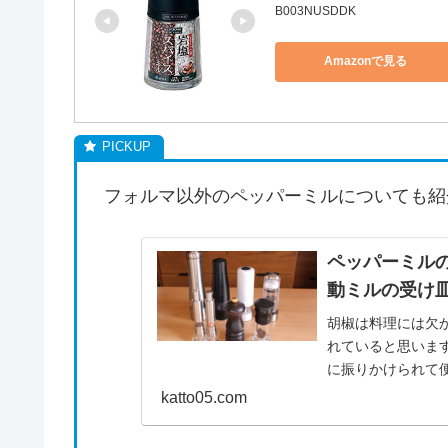
B003NUSDDK
Amazonで見る
フォルマ以外のペッパーミルについても紹
ペッパーミルの
動ミルの受け
胡椒は料理には欠
れていると思いま
に振りかけられて
一方で、ホールの胡
katto05.com