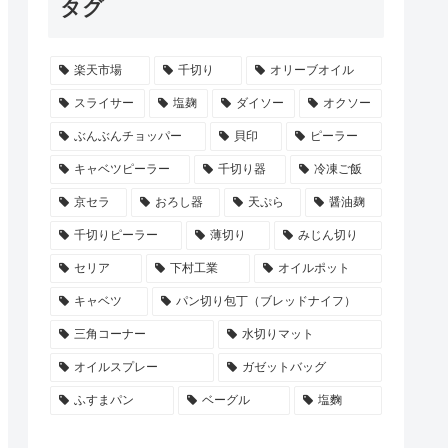
タグ
楽天市場
千切り
オリーブオイル
スライサー
塩麹
ダイソー
オクソー
ぶんぶんチョッパー
貝印
ピーラー
キャベツピーラー
千切り器
冷凍ご飯
京セラ
おろし器
天ぷら
醤油麹
千切りピーラー
薄切り
みじん切り
セリア
下村工業
オイルポット
キャベツ
パン切り包丁（ブレッドナイフ）
三角コーナー
水切りマット
オイルスプレー
ガゼットバッグ
ふすまパン
ベーグル
塩麴