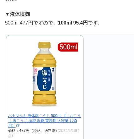
▼液体塩麹
500ml 477円ですので、
100ml 95.4円
です。
ハナマルキ 液体塩こうじ 500ml 【しおこう
じ 塩こうじ 塩糀 塩麹 業務用 大容量 お徳
用】
価格：477円（税込、送料別)
(2024/6/13時
点)