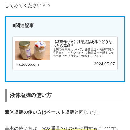
してみてください＾＾
■関連記事
【塩麹作り方】注意点はある？どうな
ったら完成？
塩麹の作り方について、発酵温度・発酵時間の
注意点や、どうなったら塩麹完成と判断するか
の出来上がり目安をご紹介しています。
2024.05.07
katto05.com
液体塩麹の使い方
液体塩麹の使い方はペースト塩麹と同じ
です。
基本の使い方は、
食材重量の10%を使用する
ことです。