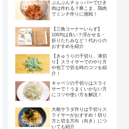
ぶんぶんチョッパーでひき
肉は作れる？豚こま、鶏肉
でミンチ作りに挑戦！
【三角コーナーいらず】
100均は良い？浮かせる・
折りたたみなど！代わりの
おすすめを紹介
【きゅうりの千切り、薄切
り】スライサーでのやり方
や包丁で切る時のコツを紹
介！
キャベツの千切りはスライ
サーで！うまくいかない方
にコツや使い方を解説！
大根サラダ作りは千切りス
ライサーがおすすめ！切り
方と切る方向（向き）につ
いても紹介