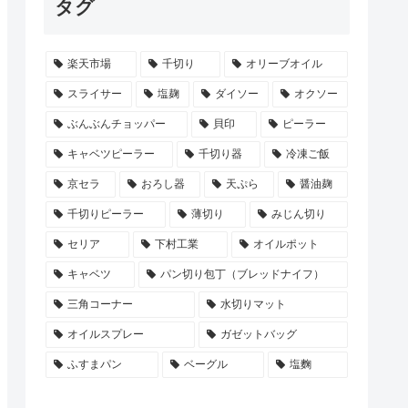
タグ
楽天市場
千切り
オリーブオイル
スライサー
塩麹
ダイソー
オクソー
ぶんぶんチョッパー
貝印
ピーラー
キャベツピーラー
千切り器
冷凍ご飯
京セラ
おろし器
天ぷら
醤油麹
千切りピーラー
薄切り
みじん切り
セリア
下村工業
オイルポット
キャベツ
パン切り包丁（ブレッドナイフ）
三角コーナー
水切りマット
オイルスプレー
ガゼットバッグ
ふすまパン
ベーグル
塩麴